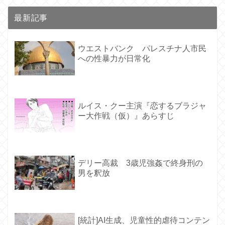
最新記事
ウエストバンク パレスチナ人市民
への性暴力が日常化
ルイス・クー主演『恋するブラジャ
ー大作戦（仮）』あらすじ
デリー高裁 3歳児強姦で終身刑の
男を釈放
[統計]AI生成、児童性的虐待コンテン