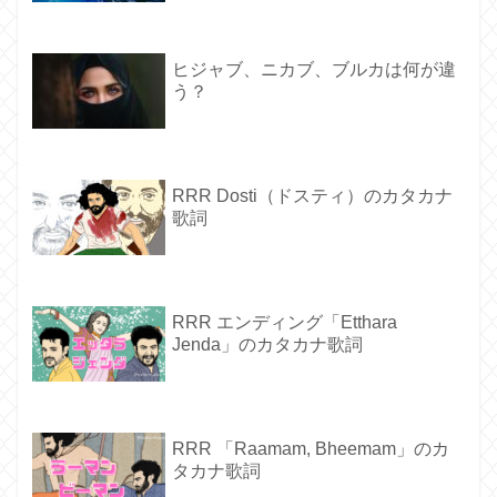
ヒジャブ、ニカブ、ブルカは何が違
う？
RRR Dosti（ドスティ）のカタカナ
歌詞
RRR エンディング「Etthara
Jenda」のカタカナ歌詞
RRR 「Raamam, Bheemam」のカ
タカナ歌詞