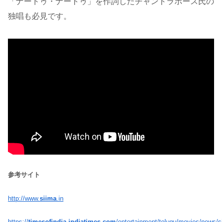
「ナートゥ・ナートゥ」を作詞したチャンドラボース氏の
独唱も必見です。
参考サイト
http://www.
siima
.in
https://
timesofindia.indiatimes.com
/entertainment/telugu/movies/news/s