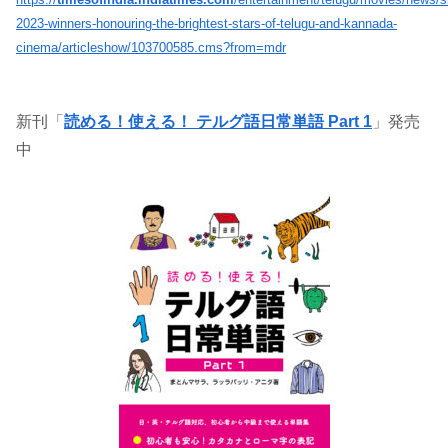
2023-winners-honouring-the-brightest-stars-of-telugu-and-kannada-
cinema/articleshow/103700585.cms?from=mdr
新刊「
読める！使える！ テルグ語日常単語 Part 1
」発売
中